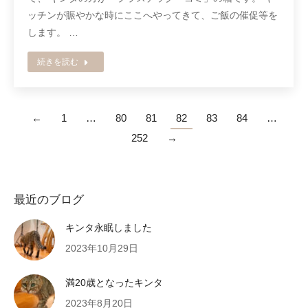
ッチンが賑やかな時にここへやってきて、ご飯の催促等を
します。 …
続きを読む
←
1
…
80
81
82
83
84
…
252
→
最近のブログ
キンタ永眠しました
2023年10月29日
満20歳となったキンタ
2023年8月20日