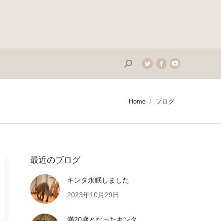
Search:
Twitter
Facebook
YouTube
page
page
page
opens
opens
opens
in
in
in
You are here:
Home
ブログ
new
new
new
window
window
window
最近のブログ
キンタ永眠しました
2023年10月29日
満20歳となったキンタ