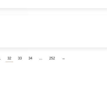
1
32
33
34
…
252
→