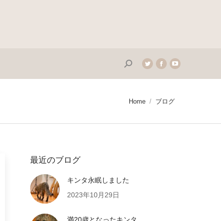
Search:
Twitter
Facebook
YouTube
page
page
page
opens
opens
opens
in
in
in
You are here:
Home
ブログ
new
new
new
window
window
window
最近のブログ
キンタ永眠しました
2023年10月29日
満20歳となったキンタ