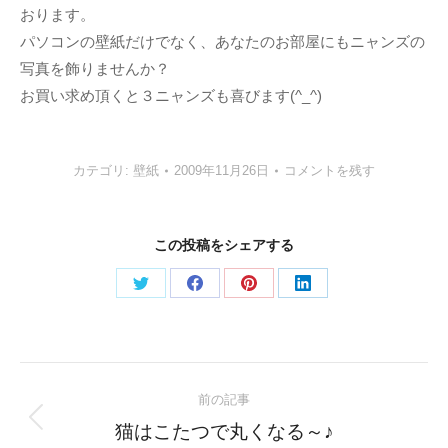
おります。
パソコンの壁紙だけでなく、あなたのお部屋にもニャンズの
写真を飾りませんか？
お買い求め頂くと３ニャンズも喜びます(^_^)
カテゴリ:
壁紙
2009年11月26日
コメントを残す
この投稿をシェアする
Share
Share
Share
Share
on
on
on
on
Twitter
Facebook
Pinterest
LinkedIn
Post
前の記事
navigation
Previous
猫はこたつで丸くなる～♪