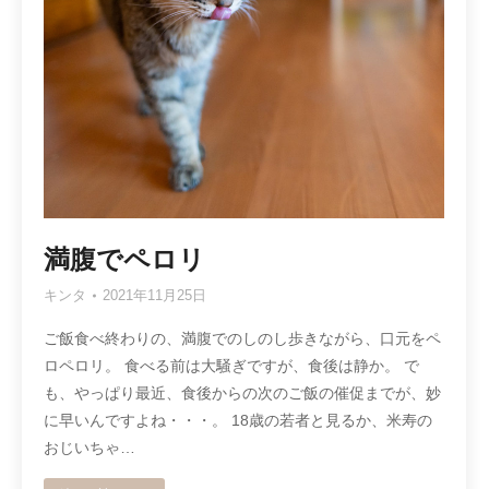
満腹でペロリ
キンタ
2021年11月25日
ご飯食べ終わりの、満腹でのしのし歩きながら、口元をペ
ロペロリ。 食べる前は大騒ぎですが、食後は静か。 で
も、やっぱり最近、食後からの次のご飯の催促までが、妙
に早いんですよね・・・。 18歳の若者と見るか、米寿の
おじいちゃ…