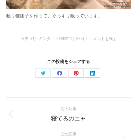
独り猫団子を作って、ぐっすり眠っています。
カテゴリ:
ギンタ
2009年11月28日
コメントを残す
この投稿をシェアする
Share
Share
Share
Share
on
on
on
on
Twitter
Facebook
Pinterest
LinkedIn
Post
前の記事
navigation
Previous
寝てるのニャ
post:
次の記事