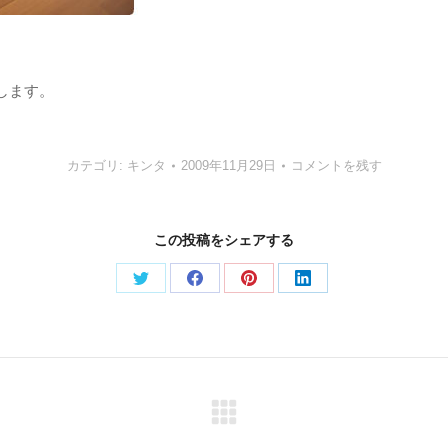
します。
カテゴリ:
キンタ
2009年11月29日
コメントを残す
この投稿をシェアする
Share
Share
Share
Share
on
on
on
on
Twitter
Facebook
Pinterest
LinkedIn
Next