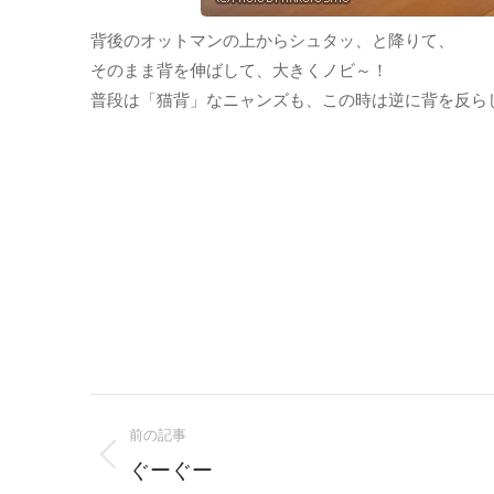
背後のオットマンの上からシュタッ、と降りて、
そのまま背を伸ばして、大きくノビ～！
普段は「猫背」なニャンズも、この時は逆に背を反ら
Post
前の記事
navigation
Previous
ぐーぐー