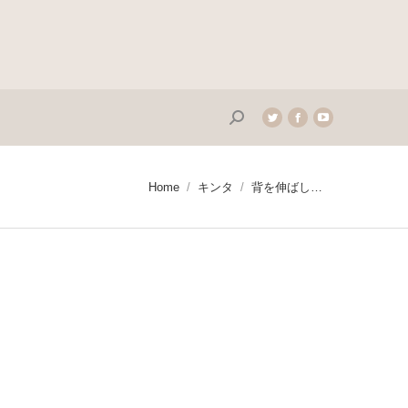
Search:
Twitter
Facebook
YouTube
page
page
page
opens
opens
opens
in
in
in
You are here:
Home
キンタ
背を伸ばし…
new
new
new
window
window
window