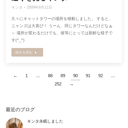
キンタ
2009年9月11日
久々にキャットタワーの場所を移動しました。 すると、
ニャンズは大喜び！ うーん、同じタワーなんだけどなぁ
～ 場所が変わるだけでも、彼等にとっては新鮮な様子で
す(^_^)
続きを読む
←
1
…
88
89
90
91
92
…
252
→
最近のブログ
キンタ永眠しました