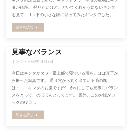
ギンタの定位置である、キャットタワー中段の広場にキン
タが鎮座。 登りたいけど、どいてくれそうにないキンタ
を見て、 1つ下の小さな段に登ってみたギンタでした。
続きを読む
見事なバランス
キンタ
2009年9月17日
今日はキンタがタワー最上部で寝ている所を、ほぼ真下か
ら撮った写真です。 通り穴から丸く出ている毛の塊
は・・・キンタのお腹です(^^; それにしても見事にバラン
スをとって、のほほんとしてます。 案外、このお腹がロ
ックの役目…
続きを読む