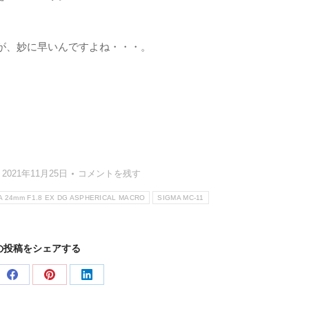
が、妙に早いんですよね・・・。
2021年11月25日
コメントを残す
A 24mm F1.8 EX DG ASPHERICAL MACRO
SIGMA MC-11
の投稿をシェアする
e
Share
Share
Share
on
on
on