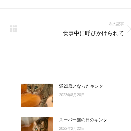
er
Facebook
Pinterest
LinkedIn
次の記事
Next
食事中に呼びかけられて
post:
満20歳となったキンタ
2023年8月20日
スーパー猫の日のキンタ
2022年2月22日