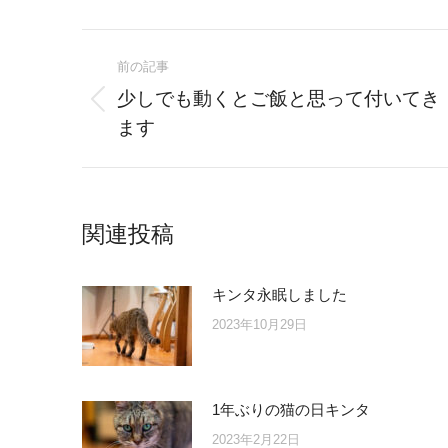
Twitt
Post
前の記事
navigation
少しでも動くとご飯と思って付いてき
Previous
ます
post:
関連投稿
キンタ永眠しました
2023年10月29日
1年ぶりの猫の日キンタ
2023年2月22日