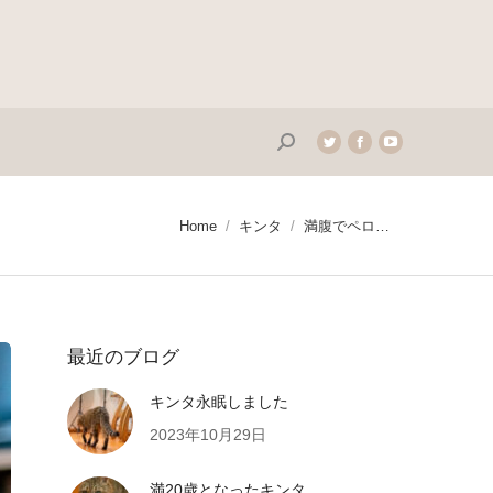
Search:
Twitter
Facebook
YouTube
page
page
page
opens
opens
opens
in
in
in
You are here:
Home
キンタ
満腹でペロ…
new
new
new
window
window
window
最近のブログ
キンタ永眠しました
2023年10月29日
満20歳となったキンタ