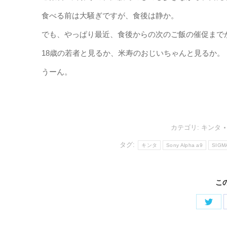
食べる前は大騒ぎですが、食後は静か。
でも、やっぱり最近、食後からの次のご飯の催促まで
18歳の若者と見るか、米寿のおじいちゃんと見るか。
うーん。
カテゴリ:
キンタ
タグ:
キンタ
Sony Alpha a9
SIGM
こ
Shar
on