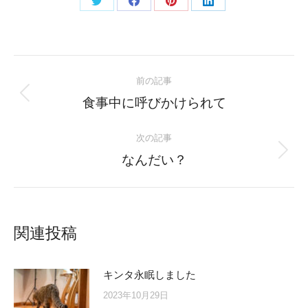
Share
Share
Share
Share
on
on
on
on
Twitter
Facebook
Pinterest
LinkedIn
Post
前の記事
navigation
Previous
食事中に呼びかけられて
post:
次の記事
Next
なんだい？
post:
関連投稿
キンタ永眠しました
2023年10月29日