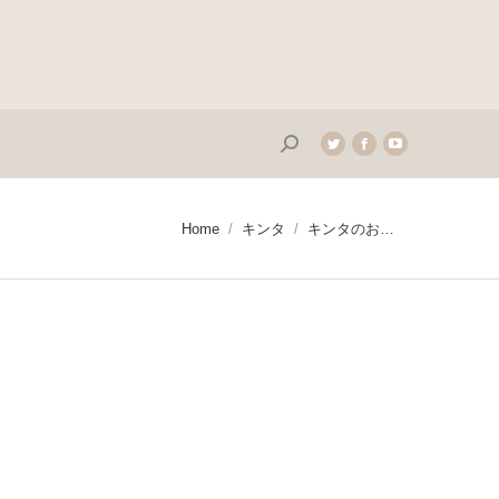
Search:
Twitter
Facebook
YouTube
page
page
page
opens
opens
opens
in
in
in
You are here:
Home
キンタ
キンタのお…
new
new
new
window
window
window