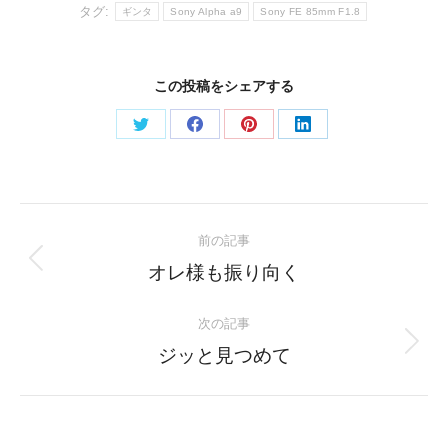
タグ:
ギンタ
Sony Alpha a9
Sony FE 85mm F1.8
この投稿をシェアする
Share
Share
Share
Share
on
on
on
on
Twitter
Facebook
Pinterest
LinkedIn
Post
前の記事
navigation
Previous
オレ様も振り向く
post:
次の記事
Next
ジッと見つめて
post: