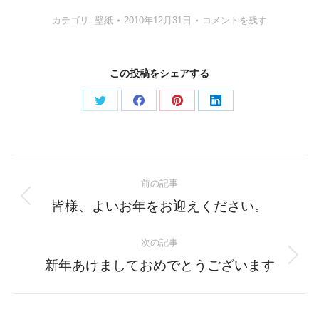
カテゴリ:
壁紙
2010年12月31日
コメントを残す
この投稿をシェアする
Share
Share
Share
Share
on
on
on
on
Twitter
Facebook
Pinterest
LinkedIn
Post
前の記事
navigation
Previous
皆様、よいお年をお迎えください。
post:
次の記事
Next
新年あけましておめでとうございます
post: