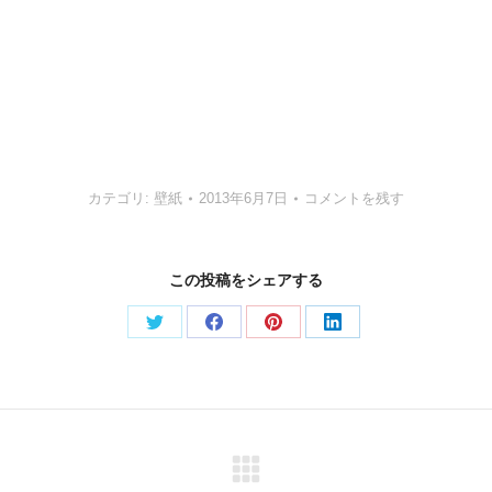
カテゴリ:
壁紙
2013年6月7日
コメントを残す
この投稿をシェアする
Share
Share
Share
Share
on
on
on
on
Twitter
Facebook
Pinterest
LinkedIn
Next