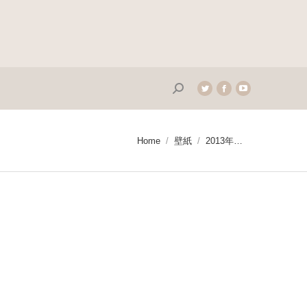
Search:
Twitter
Facebook
YouTube
page
page
page
opens
opens
opens
in
in
in
You are here:
Home
壁紙
2013年…
new
new
new
window
window
window