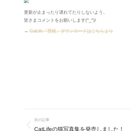
更新が止まったり遅れてたりしないよう、
皆さまコメントをお願いします(^_^)/
→
CatLife「壁紙」ダウンロードはこちらより
Post
前の記事
navigation
Previous
CatLifeの猫写真集を発売しました！