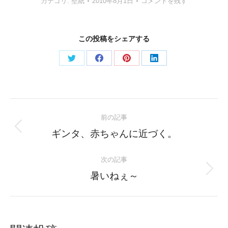
カテゴリ:
壁紙
2010年8月1日
コメントを残す
この投稿をシェアする
Share
Share
Share
Share
on
on
on
on
Twitter
Facebook
Pinterest
LinkedIn
Post
前の記事
navigation
Previous
ギンタ、赤ちゃんに近づく。
post:
次の記事
Next
暑いねぇ～
post: