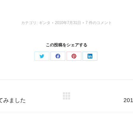
カテゴリ:
ギンタ
2010年7月31日
7 件のコメント
この投稿をシェアする
Share
Share
Share
Share
on
on
on
on
Twitter
Facebook
Pinterest
LinkedIn
Next
てみました
20
post: