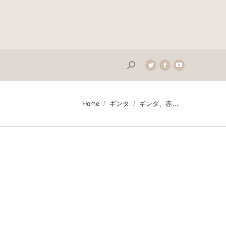
Search:
Twitter
Facebook
YouTube
page
page
page
opens
opens
opens
in
in
in
You are here:
Home
ギンタ
ギンタ、赤…
new
new
new
window
window
window