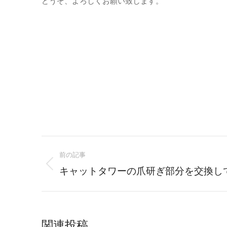
どうぞ、よろしくお願い致します。
Post
前の記事
navigation
Previous
キャットタワーの爪研ぎ部分を交換し
post:
関連投稿