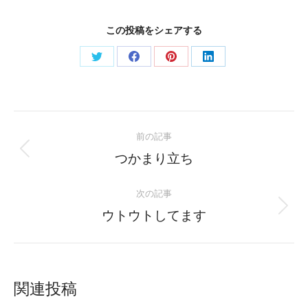
この投稿をシェアする
Share
Share
Share
Share
on
on
on
on
Twitter
Facebook
Pinterest
LinkedIn
Post
前の記事
navigation
Previous
つかまり立ち
post:
次の記事
Next
ウトウトしてます
post:
関連投稿