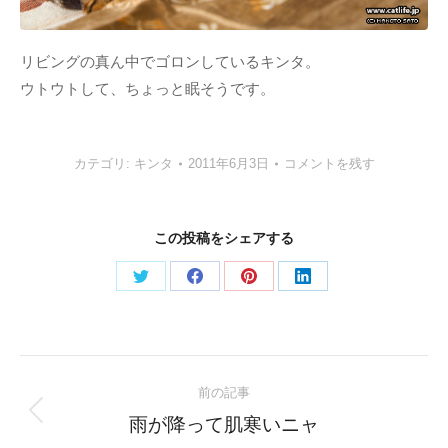
リビングの真ん中でゴロンしているキンタ。
ウトウトして、ちょっと眠そうです。
カテゴリ:
キンタ
2011年6月3日
コメントを残す
この投稿をシェアする
Share
Share
Share
Share
on
on
on
on
Twitter
Facebook
Pinterest
LinkedIn
Post
前の記事
navigation
Previous
雨が降って肌寒いニャ