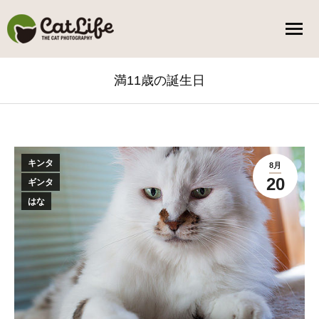
満11歳の誕生日
You are here:
キンタ
8月
20
ギンタ
はな