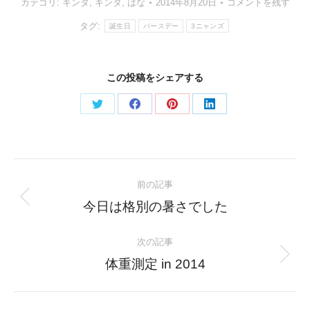
カテゴリ:
キンタ
,
ギンタ
,
はな
2014年8月20日
コメントを残す
タグ:
誕生日
バースデー
3ニャンズ
この投稿をシェアする
Share
Share
Share
Share
on
on
on
on
Twitter
Facebook
Pinterest
LinkedIn
Post
前の記事
navigation
Previous
今日は格別の暑さでした
post:
次の記事
Next
体重測定 in 2014
post: