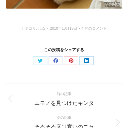
カテゴリ:
はな
2010年10月19日
4 件のコメント
この投稿をシェアする
Share
Share
Share
Share
on
on
on
on
Twitter
Facebook
Pinterest
LinkedIn
Post
前の記事
navigation
Previous
エモノを見つけたキンタ
post:
次の記事
Next
そろそろ床は寒いのニャ