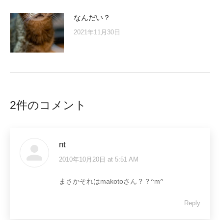
なんだい？
2021年11月30日
2件のコメント
nt
2010年10月20日 at 5:51 AM
says:
まさかそれはmakotoさん？？^m^
Reply