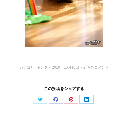
カテゴリ:
キンタ
2010年10月18日
2 件のコメント
この投稿をシェアする
Share
Share
Share
Share
on
on
on
on
Twitter
Facebook
Pinterest
LinkedIn
Post