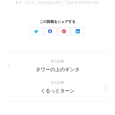
タグ:
ギンタ
Sony Alpha a7R III
Sony FE 24mm F1.4 GM
この投稿をシェアする
Share
Share
Share
Share
on
on
on
on
Twitter
Facebook
Pinterest
LinkedIn
Post
前の記事
navigation
Previous
タワーの上のギンタ
post:
次の記事
Next
くるっとターン
post: