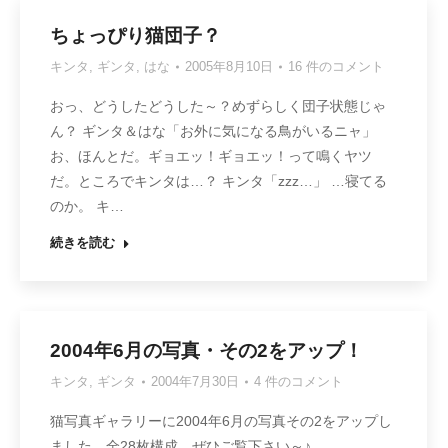
ちょっぴり猫団子？
キンタ
,
ギンタ
,
はな
2005年8月10日
16 件のコメント
おっ、どうしたどうした～？めずらしく団子状態じゃ
ん？ ギンタ＆はな「お外に気になる鳥がいるニャ」
お、ほんとだ。ギョエッ！ギョエッ！って鳴くヤツ
だ。ところでキンタは…？ キンタ「zzz…」 …寝てる
のか。 キ…
続きを読む
2004年6月の写真・その2をアップ！
キンタ
,
ギンタ
2004年7月30日
4 件のコメント
猫写真ギャラリーに2004年6月の写真その2をアップし
ました。全28枚構成。ぜひご覧下さい～♪