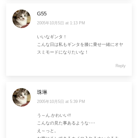
G55
2005年10月5日 at 1:13 PM
says:
いいなギンタ！
こんな日は私もギンタを膝に乗せ一緒にオヤ
スミモードになりたいな！
Reply
珠琳
2005年10月5日 at 5:39 PM
says:
う～ん.かわいい!!
こんなの見た事あるような･･･
え～っと。