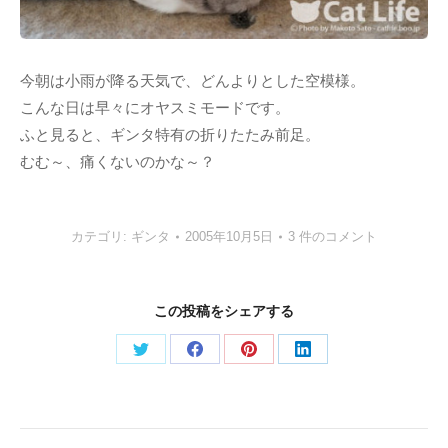
今朝は小雨が降る天気で、どんよりとした空模様。
こんな日は早々にオヤスミモードです。
ふと見ると、ギンタ特有の折りたたみ前足。
むむ～、痛くないのかな～？
カテゴリ:
ギンタ
2005年10月5日
3 件のコメント
この投稿をシェアする
Share
Share
Share
Share
on
on
on
on
Twitter
Facebook
Pinterest
LinkedIn