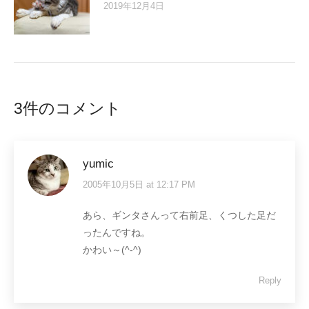
2019年12月4日
3件のコメント
yumic
2005年10月5日 at 12:17 PM
says:
あら、ギンタさんって右前足、くつした足だ
ったんですね。
かわい～(^-^)
Reply