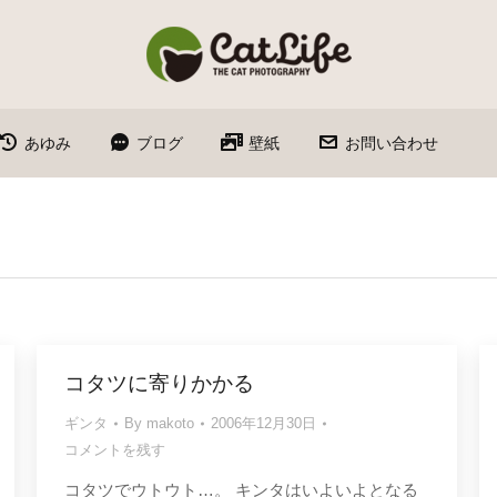
あゆみ
ブログ
壁紙
お問い合わせ
コタツに寄りかかる
ギンタ
By
makoto
2006年12月30日
コメントを残す
コタツでウトウト…。 キンタはいよいよとなる