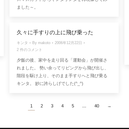
ました～。
久々に手すりの上に飛び乗った
キンタ
By
makoto
2006年12月22日
2 件のコメント
夕飯の後、家中を走り回る「運動会」が開催さ
れました。 勢い余ってリビングから飛び出し、
階段を駆け上り、そのまま手すりへと飛び乗る
キンタ。 妙に誇らしげでした(^_^)
1
2
3
4
5
…
40
→