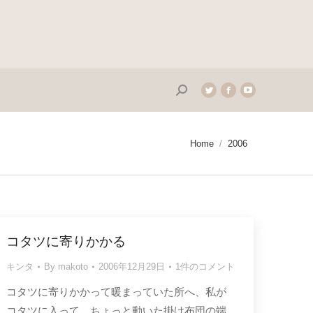
Search:
Twitter
Facebook
YouTube
page
page
page
opens
opens
opens
in
in
in
You are here:
Home
2006
new
new
new
window
window
window
コタツに寄りかかる
キンタ
By
makoto
2006年12月29日
1件のコメント
コタツに寄りかかって暖まっていた所へ、私が
コタツに入って、ちょっと動いた掛け布団の端