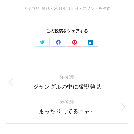
カテゴリ:
壁紙
2011年3月5日
コメントを残す
この投稿をシェアする
Share
Share
Share
Share
on
on
on
on
Twitter
Facebook
Pinterest
LinkedIn
Post
前の記事
navigation
Previous
ジャングルの中に猛獣発見
post:
次の記事
Next
まったりしてるニャ～
post: