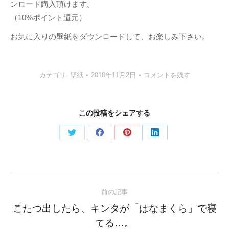
ンロード購入頂けます。
（10%ポイント還元）
お気に入りの壁紙をダウンロードして、お楽しみ下さい。
カテゴリ:
壁紙
2010年11月2日
コメントを残す
この投稿をシェアする
Share
Share
Share
Share
on
on
on
on
Twitter
Facebook
Pinterest
LinkedIn
Post
前の記事
navigation
こたつ出したら、キンタが「はなまくら」で寝
Previous
てる…。
post: