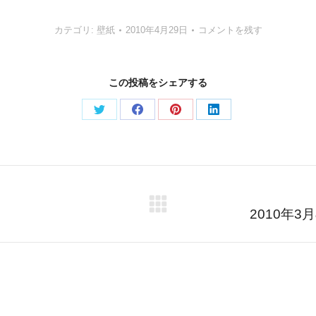
カテゴリ:
壁紙
2010年4月29日
コメントを残す
この投稿をシェアする
Share
Share
Share
Share
on
on
on
on
Twitter
Facebook
Pinterest
LinkedIn
Next
2010年3
post: