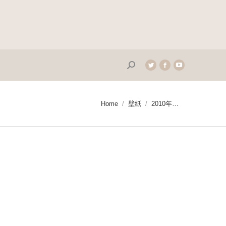
Search:
Twitter
Facebook
YouTube
page
page
page
opens
opens
opens
in
in
in
You are here:
Home
壁紙
2010年…
new
new
new
window
window
window