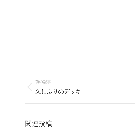
Post
前の記事
navigation
Previous
久しぷりのデッキ
post:
関連投稿