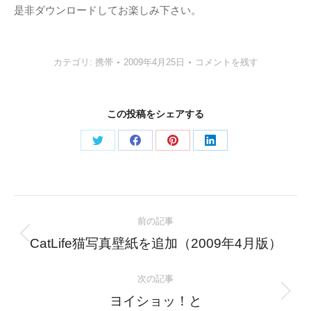
是非ダウンロードしてお楽しみ下さい。
カテゴリ:
携帯
2009年4月25日
コメントを残す
この投稿をシェアする
Share
Share
Share
Share
on
on
on
on
Twitter
Facebook
Pinterest
LinkedIn
Post
前の記事
navigation
Previous
CatLife猫写真壁紙を追加（2009年4月版）
post:
次の記事
Next
ヨイショッ！と