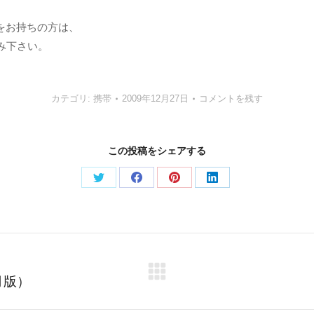
をお持ちの方は、
み下さい。
カテゴリ:
携帯
2009年12月27日
コメントを残す
この投稿をシェアする
Share
Share
Share
Share
on
on
on
on
Twitter
Facebook
Pinterest
LinkedIn
Next
月版）
post: