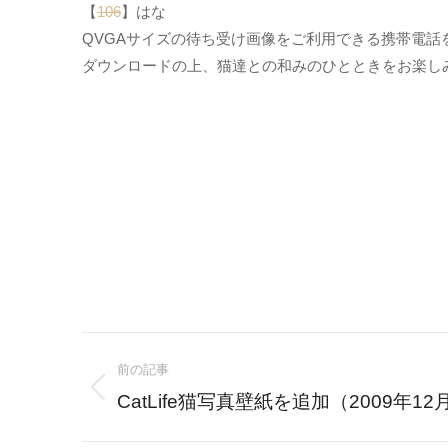
【
106
】はな
QVGAサイズの待ち受け画像をご利用できる携帯電話
ダウンロードの上、猫達との和みのひとときをお楽し
Post
前の記事
navigation
Previous
CatLife猫写真壁紙を追加（2009年12
post: