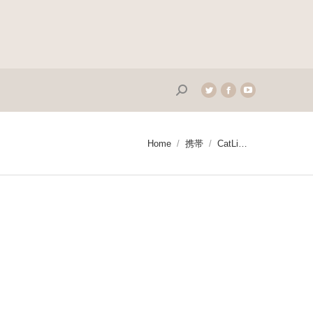
Search:
Twitter
Facebook
YouTube
page
page
page
opens
opens
opens
in
in
in
You are here:
Home
携帯
CatLi…
new
new
new
window
window
window