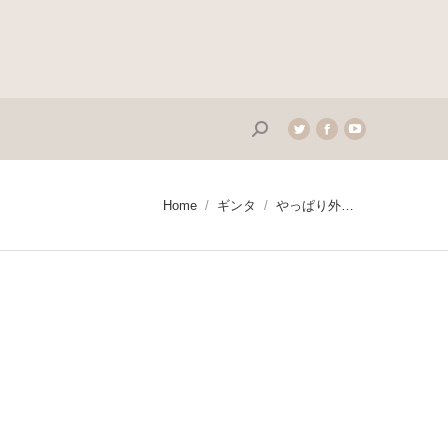
Search:
Twitter
Facebook
YouTube
page
page
page
opens
opens
opens
in
in
in
You are here:
Home
ギンタ
やっぱり外…
new
new
new
window
window
window