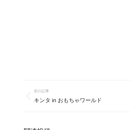
Post
前の記事
navigation
Previous
キンタ in おもちゃワールド
post: