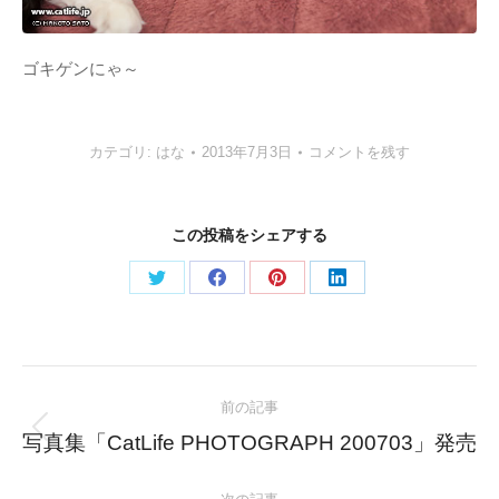
ゴキゲンにゃ～
カテゴリ:
はな
2013年7月3日
コメントを残す
この投稿をシェアする
Share
Share
Share
Share
on
on
on
on
Twitter
Facebook
Pinterest
LinkedIn
Post
前の記事
navigation
Previous
写真集「CatLife PHOTOGRAPH 200703」発売
post: