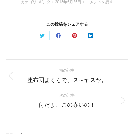
カテゴリ:
ギンタ
2013年6月25日
コメントを残す
この投稿をシェアする
Share
Share
Share
Share
on
on
on
on
Twitter
Facebook
Pinterest
LinkedIn
Post
前の記事
navigation
Previous
座布団まくらで、ス～ヤスヤ。
post:
次の記事
Next
何だよ、この赤いの！
post: