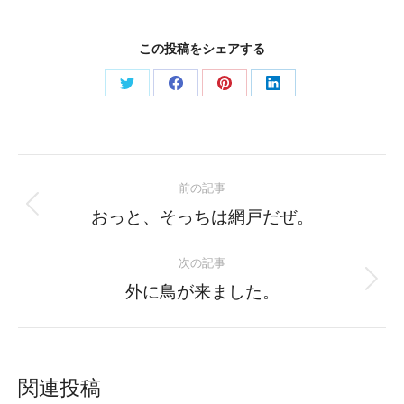
この投稿をシェアする
Share
Share
Share
Share
on
on
on
on
Twitter
Facebook
Pinterest
LinkedIn
Post
前の記事
navigation
Previous
おっと、そっちは網戸だぜ。
post:
次の記事
Next
外に鳥が来ました。
post:
関連投稿