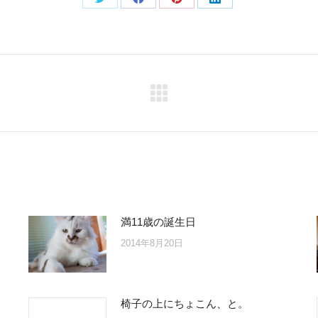
Share
Share
Share
Share
on
on
on
on
Twitter
Facebook
Pinterest
LinkedIn
Next
post:
満11歳の誕生日
2014年8月20日
椅子の上にちょこん、と。