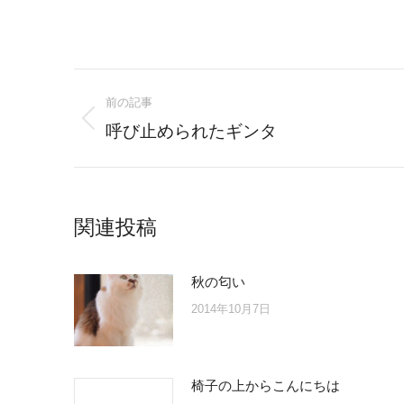
Post
前の記事
navigation
Previous
呼び止められたギンタ
post:
関連投稿
秋の匂い
2014年10月7日
椅子の上からこんにちは