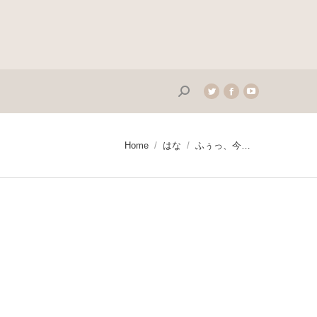
Search:
Twitter
Facebook
YouTube
page
page
page
opens
opens
opens
in
in
in
You are here:
Home
はな
ふぅっ、今…
new
new
new
window
window
window