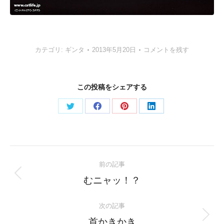
カテゴリ:
ギンタ
2013年5月20日
コメントを残す
この投稿をシェアする
Share
Share
Share
Share
on
on
on
on
Twitter
Facebook
Pinterest
LinkedIn
Post
前の記事
navigation
Previous
むニャッ！？
post:
次の記事
Next
首かきかき