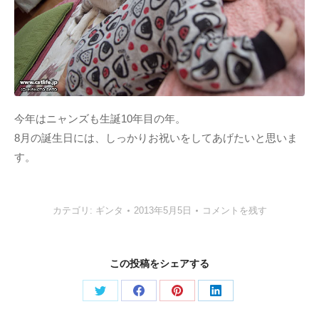
今年はニャンズも生誕10年目の年。
8月の誕生日には、しっかりお祝いをしてあげたいと思いま
す。
カテゴリ:
ギンタ
2013年5月5日
コメントを残す
この投稿をシェアする
Share
Share
Share
Share