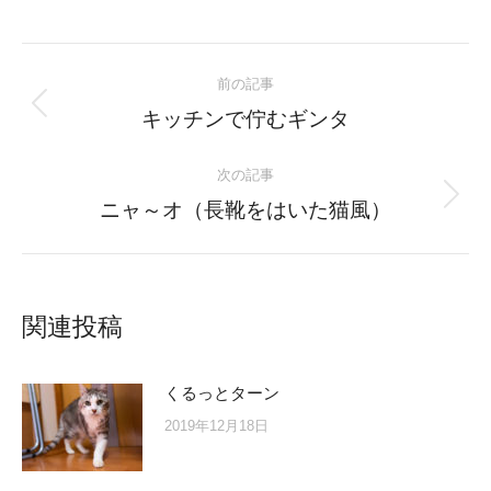
on
on
on
on
Twitter
Facebook
Pinterest
LinkedIn
Post
前の記事
navigation
Previous
キッチンで佇むギンタ
post:
次の記事
Next
ニャ～オ（長靴をはいた猫風）
post:
関連投稿
くるっとターン
2019年12月18日