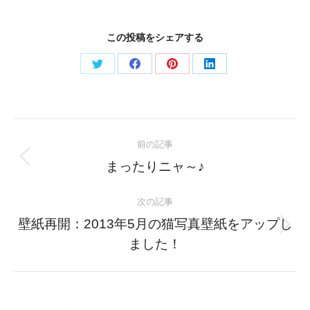
この投稿をシェアする
Share
Share
Share
Share
on
on
on
on
Twitter
Facebook
Pinterest
LinkedIn
Post
前の記事
navigation
Previous
まったりニャ～♪
post:
次の記事
壁紙再開：2013年5月の猫写真壁紙をアップし
Next
ました！
post: