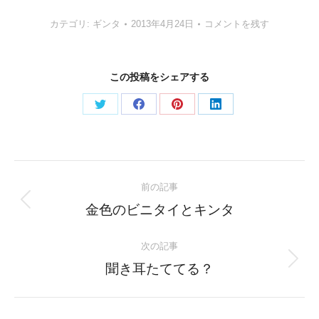
カテゴリ:
ギンタ
2013年4月24日
コメントを残す
この投稿をシェアする
Share
Share
Share
Share
on
on
on
on
Twitter
Facebook
Pinterest
LinkedIn
Post
前の記事
navigation
Previous
金色のビニタイとキンタ
post:
次の記事
Next
聞き耳たててる？
post: