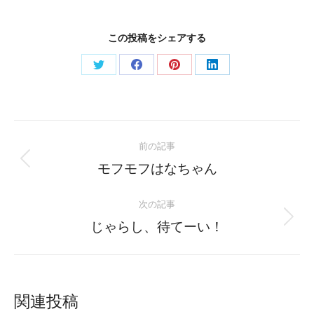
この投稿をシェアする
Share
Share
Share
Share
on
on
on
on
Twitter
Facebook
Pinterest
LinkedIn
Post
前の記事
navigation
Previous
モフモフはなちゃん
post:
次の記事
Next
じゃらし、待てーい！
post:
関連投稿