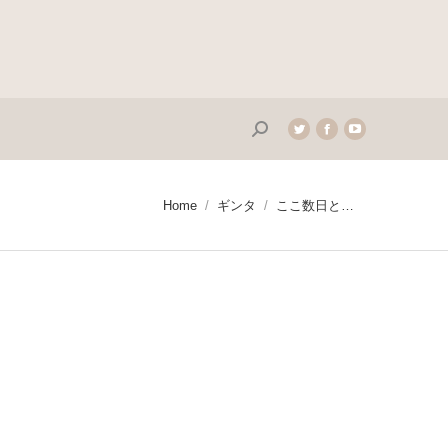
Search:
Twitter
Facebook
YouTube
page
page
page
opens
opens
opens
in
in
in
You are here:
Home
ギンタ
ここ数日と…
new
new
new
window
window
window