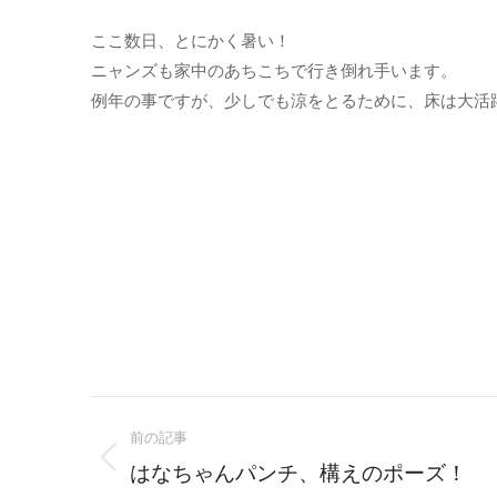
ここ数日、とにかく暑い！
ニャンズも家中のあちこちで行き倒れ手います。
例年の事ですが、少しでも涼をとるために、床は大活
Post
前の記事
navigation
Previous
はなちゃんパンチ、構えのポーズ！