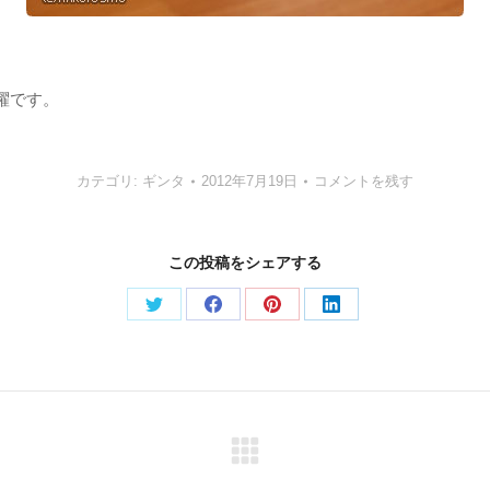
躍です。
カテゴリ:
ギンタ
2012年7月19日
コメントを残す
この投稿をシェアする
Share
Share
Share
Share
on
on
on
on
Twitter
Facebook
Pinterest
LinkedIn
Next