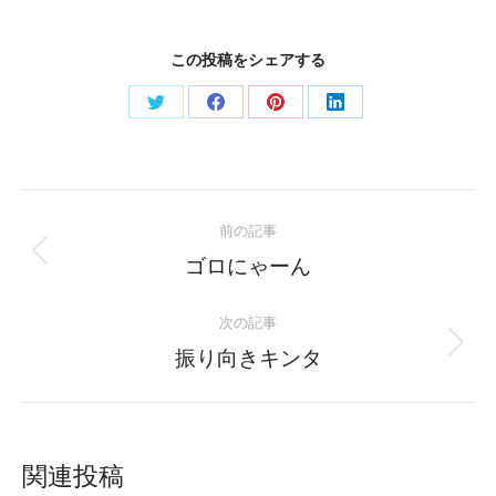
この投稿をシェアする
Share
Share
Share
Share
on
on
on
on
Twitter
Facebook
Pinterest
LinkedIn
Post
前の記事
navigation
Previous
ゴロにゃーん
post:
次の記事
Next
振り向きキンタ
post:
関連投稿