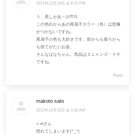
2011年12月14日 at 8:31 PM
says:
う、美しかあ～(///∇//)
この色白からあの尾扇子カラー（色）は想像
がつかないですね。
尾扇子の色も大好きです。前からも後ろから
も捨てがたいお姿。
そんなはなちゃん、気品は３ニャンズ・イチ
ですね。
Reply
makoto sato
2011年12月15日 at 3:35 AM
says:
> ntさん
照れてしまいます(^_^)