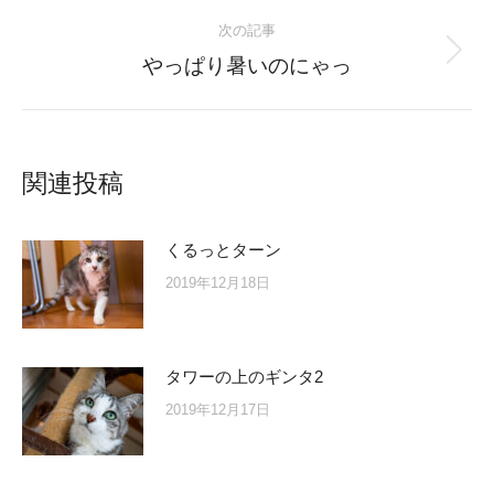
post:
次の記事
Next
やっぱり暑いのにゃっ
post:
関連投稿
くるっとターン
2019年12月18日
タワーの上のギンタ2
2019年12月17日