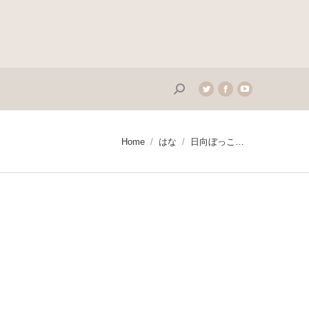
Search:
Twitter
Facebook
YouTube
page
page
page
opens
opens
opens
in
in
in
You are here:
Home
はな
日向ぼっこ…
new
new
new
window
window
window