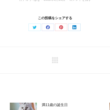
この投稿をシェアする
Share
Share
Share
Share
on
on
on
on
Twitter
Facebook
Pinterest
LinkedIn
Next
post:
満11歳の誕生日