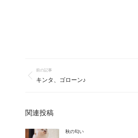
Post
前の記事
navigation
Previous
キンタ、ゴローン♪
post:
関連投稿
秋の匂い