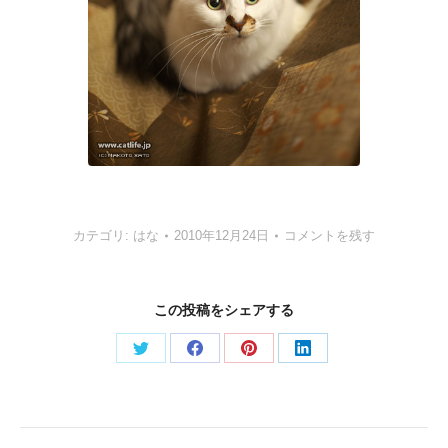
カテゴリ:
はな
2010年12月24日
コメントを残す
この投稿をシェアする
Share
Share
Share
Share
on
on
on
on
Twitter
Facebook
Pinterest
LinkedIn
Post