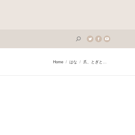
Search:
Twitter
Facebook
YouTube
page
page
page
opens
opens
opens
in
in
in
You are here:
Home
はな
爪、とぎと…
new
new
new
window
window
window