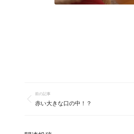
Post
前の記事
navigation
Previous
赤い大きな口の中！？
post: