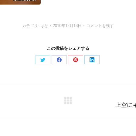
カテゴリ:
はな
2010年12月13日
コメントを残す
この投稿をシェアする
Share
Share
Share
Share
on
on
on
on
Twitter
Facebook
Pinterest
LinkedIn
Next
上空に
post: