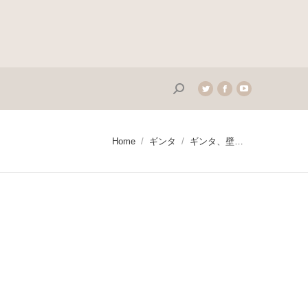
Search:
Twitter
Facebook
YouTube
page
page
page
opens
opens
opens
in
in
in
You are here:
Home
ギンタ
ギンタ、壁…
new
new
new
window
window
window