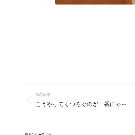
Post
前の記事
navigation
Previous
こうやってくつろぐのが一番にゃ～
post: