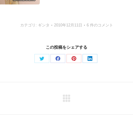
カテゴリ:
ギンタ
2010年12月11日
6 件のコメント
この投稿をシェアする
Share
Share
Share
Share
on
on
on
on
Twitter
Facebook
Pinterest
LinkedIn
Next
post: