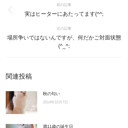
前の記事
navigation
Previous
実はヒーターにあたってます(^^;
post:
次の記事
場所争いではないんですが、何だかご対面状態
Next
(^_^;
post:
関連投稿
秋の匂い
2014年10月7日
満11歳の誕生日