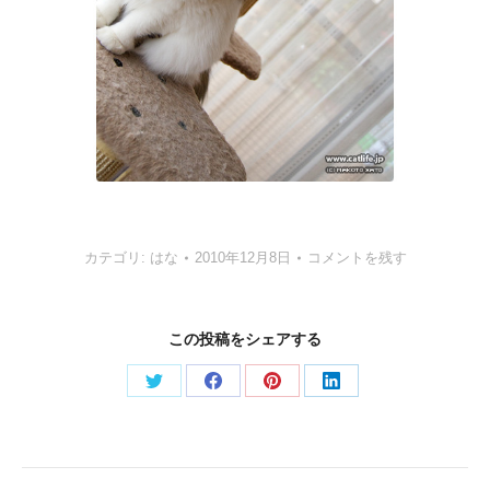
カテゴリ:
はな
2010年12月8日
コメントを残す
この投稿をシェアする
Share
Share
Share
Share
on
on
on
on
Twitter
Facebook
Pinterest
LinkedIn
Post