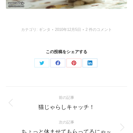
カテゴリ:
ギンタ
2010年12月5日
2 件のコメント
この投稿をシェアする
Share
Share
Share
Share
on
on
on
on
Twitter
Facebook
Pinterest
LinkedIn
Post
前の記事
navigation
Previous
猫じゃらしキャッチ！
post:
次の記事
Next
ちょっと休ませてもらってるにゃ～