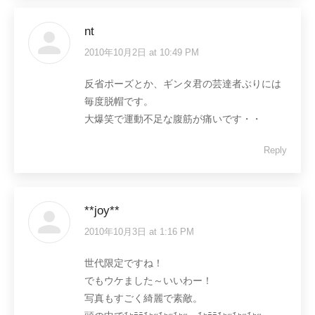
nt
2010年10月2日 at 10:49 PM
says:
反省ポーズとか、ギンタ君の芸達者ぶりには
毎度脱帽です。
大爆笑で運動不足な腹筋が痛いです・・
Reply
**joy**
2010年10月3日 at 1:16 PM
says:
世代限定ですね！
でもウケました～いいわー！
写真もすごく綺麗で素敵。