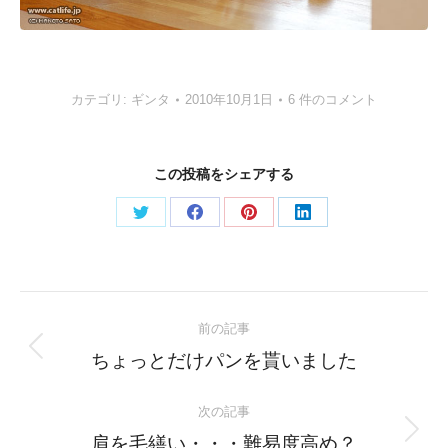
カテゴリ:
ギンタ
2010年10月1日
6 件のコメント
この投稿をシェアする
Share
Share
Share
Share
on
on
on
on
Twitter
Facebook
Pinterest
LinkedIn
Post
前の記事
navigation
Previous
ちょっとだけパンを貰いました
post:
次の記事
Next
肩を毛繕い・・・難易度高め？