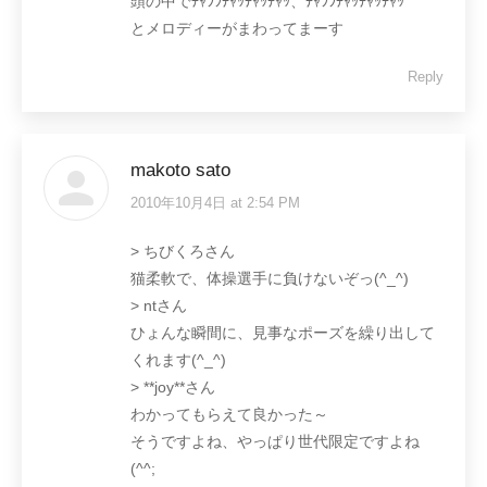
頭の中でﾁｬﾗﾗﾁｬｯﾁｬｯﾁｬｯ、ﾁｬﾗﾗﾁｬｯﾁｬｯﾁｬｯ
とメロディーがまわってまーす
Reply
makoto sato
2010年10月4日 at 2:54 PM
says:
> ちびくろさん
猫柔軟で、体操選手に負けないぞっ(^_^)
> ntさん
ひょんな瞬間に、見事なポーズを繰り出して
くれます(^_^)
> **joy**さん
わかってもらえて良かった～
そうですよね、やっぱり世代限定ですよね
(^^;